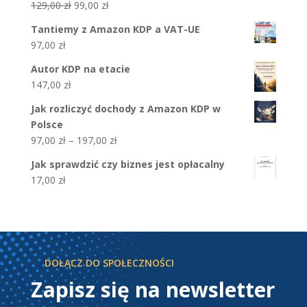
Pierwotna
Aktualna
129,00
zł
99,00
zł
cena
cena
Tantiemy z Amazon KDP a VAT-UE
wynosiła:
wynosi:
97,00
zł
129,00 zł.
99,00 zł.
Autor KDP na etacie
147,00
zł
Jak rozliczyć dochody z Amazon KDP w
Polsce
Zakres
97,00
zł
–
197,00
zł
cen:
Jak sprawdzić czy biznes jest opłacalny
od
17,00
zł
97,00 zł
do
197,00 zł
DOŁĄCZ DO SPOŁECZNOŚCI
Zapisz się na newsletter